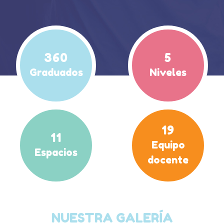
360
5
Graduados
Niveles
19
11
Equipo
Espacios
docente
NUESTRA GALERÍA