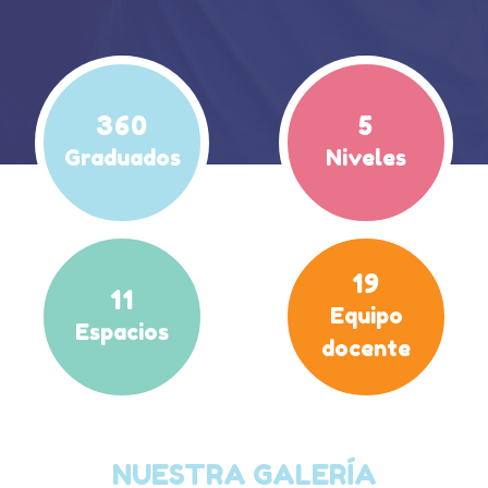
360
5
Graduados
Niveles
19
11
Equipo
Espacios
docente
NUESTRA GALERÍA