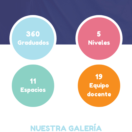
360
5
Graduados
Niveles
19
11
Equipo
Espacios
docente
NUESTRA GALERÍA