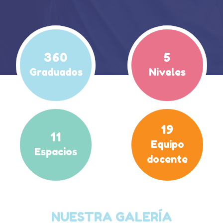
360
5
Graduados
Niveles
19
11
Equipo
Espacios
docente
NUESTRA GALERÍA